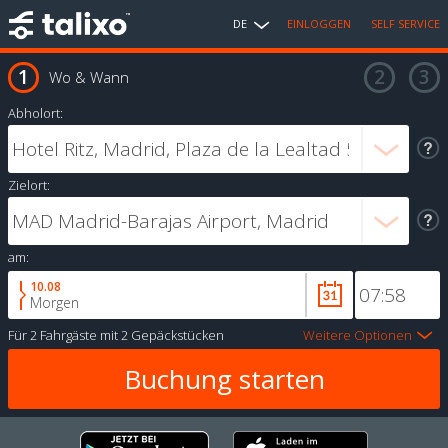
DE
EINLOGGEN
SELF SERVICE
Wo & Wann
Abholort:
Zielort:
am:
10.08
Morgen
Für
2 Fahrgäste
mit
2 Gepäckstücken
Weitere Optionen