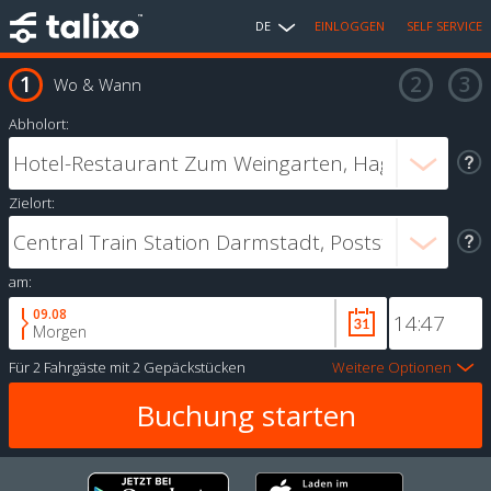
DE
EINLOGGEN
SELF SERVICE
Wo & Wann
Abholort:
Zielort:
am:
09.08
Morgen
Für
2 Fahrgäste
mit
2 Gepäckstücken
Weitere Optionen