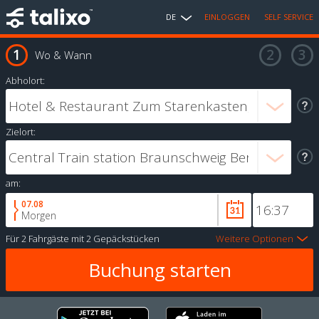
DE
EINLOGGEN
SELF SERVICE
Wo & Wann
Abholort:
Zielort:
am:
07.08
Morgen
Für
2 Fahrgäste
mit
2 Gepäckstücken
Weitere Optionen