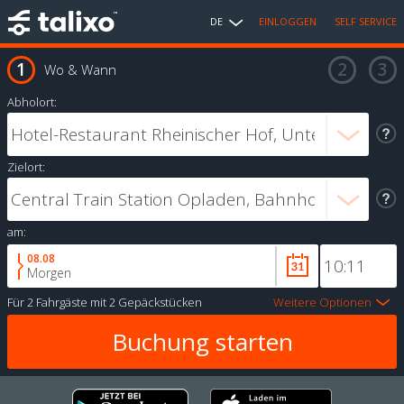
DE
EINLOGGEN
SELF SERVICE
Wo & Wann
Abholort:
Zielort:
am:
08.08
Morgen
Für
2 Fahrgäste
mit
2 Gepäckstücken
Weitere Optionen