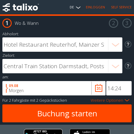
DE
EINLOGGEN
SELF SERVICE
Wo & Wann
Abholort:
Zielort:
am:
09.08
Morgen
Für
2 Fahrgäste
mit
2 Gepäckstücken
Weitere Optionen