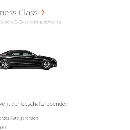
ness Class
s-Benz E-Class oder gleichwärtig
vorit der Geschäftsreisenden
rzes Auto garantiert
reis