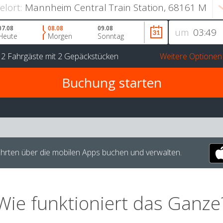
ielort:
07.08
08.08
09.08
um
Heute
Morgen
Sonntag
r
2 Fahrgäste
mit
2 Gepäckstücken
Weitere Optionen
hrten über die mobilen Apps buchen und verwalten.
Wie funktioniert das Ganze