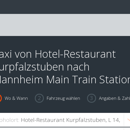
axi von Hotel-Restaurant
urpfalzstuben nach
annheim Main Train Statio
Wo & Wann
Fahrzeug wählen
Angaben & Zah
bholort: