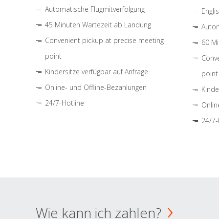
Automatische Flugmitverfolgung
Engli
45 Minuten Wartezeit ab Landung
Autom
Convenient pickup at precise meeting
60 Mi
point
Conve
Kindersitze verfügbar auf Anfrage
point
Online- und Offline-Bezahlungen
Kinde
24/7-Hotline
Onlin
24/7-
Wie kann ich zahlen?