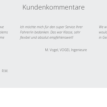
Kundenkommentare
ave
Ich möchte mich für den super Service Ihrer
We we
oblems
Fahrer/in bedanken. Das war Klasse, sehr
would
 me
flexibel und absolut empfehlenswert!
in Ge
M. Vogel, VOGEL Ingenieure
R.M.