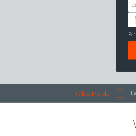
Z
Fü
Talixo Mobile
Fa