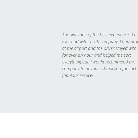
This was one of the best experiences I h
ever had with a cab company. I had pr
at the airport and the driver stayed with
for over an hour and helped me sort
everything out. I would recommend this
company to anyone. Thank you for such
fabulous service!