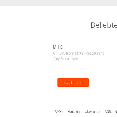
Beliebt
MHG
€ 11.40 from Hotel-Restaurant
Kurpfalzstuben
Jetzt buchen
FAQ
Kontakt
Über uns
AGBs - N