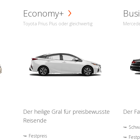
Economy+
Busi
Toyota Prius Plus oder gleichwertig
Mercede
Der heilige Gral für preisbewusste
Der Fa
Reisende
Schwa
Festpreis
Festp