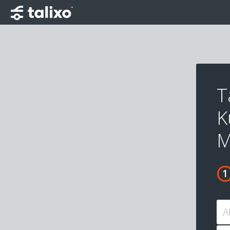
T
K
M
A