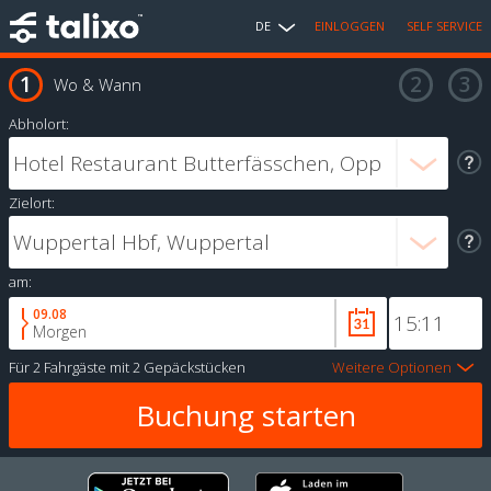
DE
EINLOGGEN
SELF SERVICE
Wo & Wann
Abholort:
Zielort:
am:
09.08
Morgen
Für
2 Fahrgäste
mit
2 Gepäckstücken
Weitere Optionen