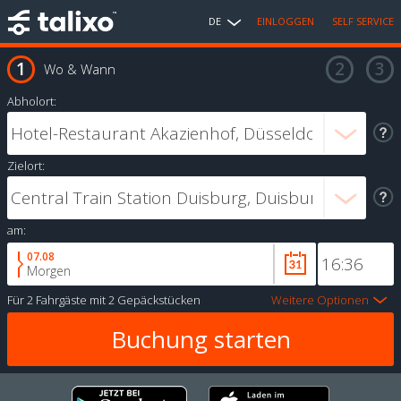
DE
EINLOGGEN
SELF SERVICE
Wo & Wann
Abholort:
Zielort:
am:
07.08
Morgen
Für
2 Fahrgäste
mit
2 Gepäckstücken
Weitere Optionen