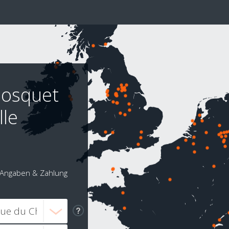
Bosquet
lle
Angaben & Zahlung