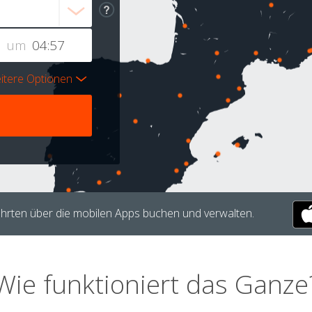
um
itere Optionen
hrten über die mobilen Apps buchen und verwalten.
Wie funktioniert das Ganze