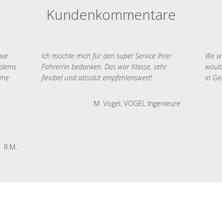
Kundenkommentare
ave
Ich möchte mich für den super Service Ihrer
We we
oblems
Fahrer/in bedanken. Das war Klasse, sehr
would
 me
flexibel und absolut empfehlenswert!
in Ge
M. Vogel, VOGEL Ingenieure
R.M.