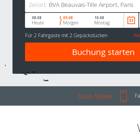
Zielort:
08.08
09.08
10.08
Heute
Morgen
Montag
Für
2 Fahrgäste
mit
2 Gepäckstücken
We
Talixo Mobile
Fa