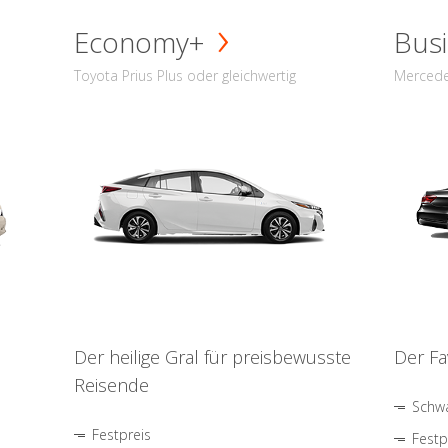
Economy+
Busi
Toyota Prius Plus oder gleichwertig
Mercede
Der heilige Gral für preisbewusste
Der Fa
Reisende
Schwa
Festpreis
Festp