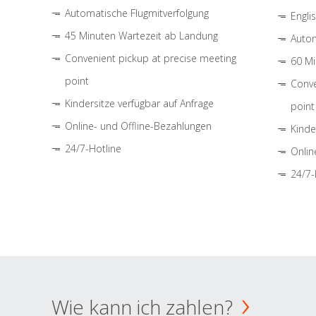
Automatische Flugmitverfolgung
Engli
45 Minuten Wartezeit ab Landung
Autom
Convenient pickup at precise meeting
60 Mi
point
Conve
Kindersitze verfügbar auf Anfrage
point
Online- und Offline-Bezahlungen
Kinde
24/7-Hotline
Onlin
24/7-
Wie kann ich zahlen?