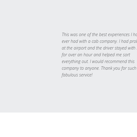
This was one of the best experiences I h
ever had with a cab company. I had pr
at the airport and the driver stayed with
for over an hour and helped me sort
everything out. I would recommend this
company to anyone. Thank you for such
fabulous service!