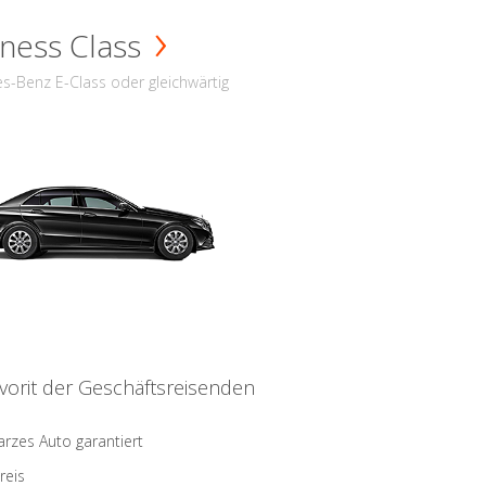
ness Class
s-Benz E-Class oder gleichwärtig
vorit der Geschäftsreisenden
rzes Auto garantiert
reis