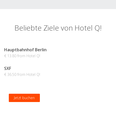
Beliebte Ziele von Hotel Q!
Hauptbahnhof Berlin
€ 13.80 from Hotel Q!
SXF
€ 36.50 from Hotel Q!
Jetzt buchen
Jetzt buchen