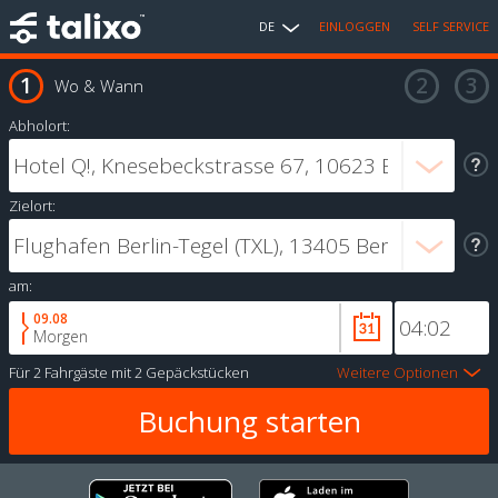
DE
EINLOGGEN
SELF SERVICE
Wo & Wann
Abholort:
Zielort:
am:
09.08
Morgen
Für
2 Fahrgäste
mit
2 Gepäckstücken
Weitere Optionen