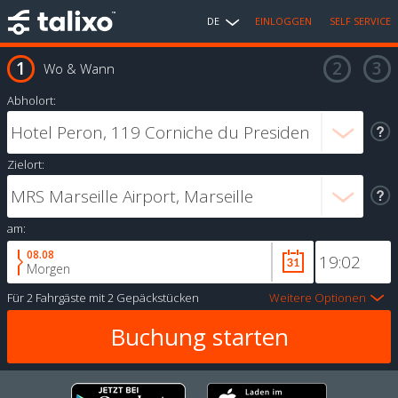
DE
EINLOGGEN
SELF SERVICE
Wo & Wann
Abholort:
Zielort:
am:
08.08
Morgen
Für
2 Fahrgäste
mit
2 Gepäckstücken
Weitere Optionen