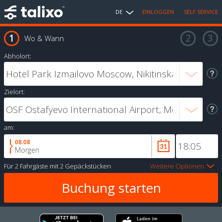
DE
EINLOGGEN
SELF SERVICE
Wo & Wann
Abholort:
Zielort:
am:
08.08
Morgen
Für
2 Fahrgäste
mit
2 Gepäckstücken
Weitere Optionen