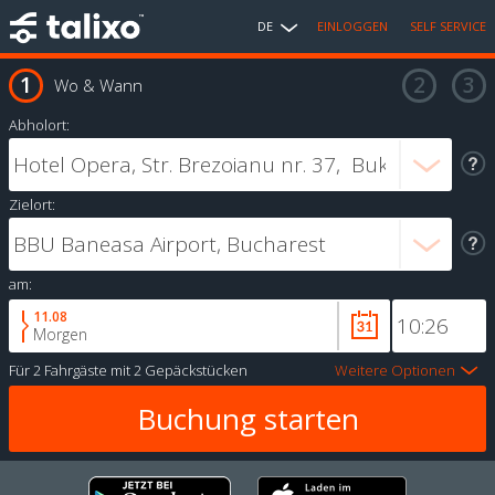
DE
EINLOGGEN
SELF SERVICE
Wo & Wann
Abholort:
Zielort:
am:
11.08
Morgen
Für
2 Fahrgäste
mit
2 Gepäckstücken
Weitere Optionen