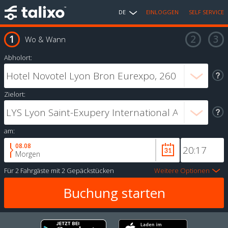
DE
EINLOGGEN
SELF SERVICE
Wo & Wann
Abholort:
Zielort:
am:
08.08
Morgen
Für
2 Fahrgäste
mit
2 Gepäckstücken
Weitere Optionen