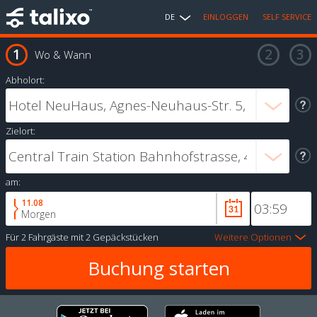
DE
EINLOGGEN
SELF SERVICE
Wo & Wann
Abholort:
Zielort:
am:
11.08
Morgen
Für
2 Fahrgäste
mit
2 Gepäckstücken
Weitere Optionen