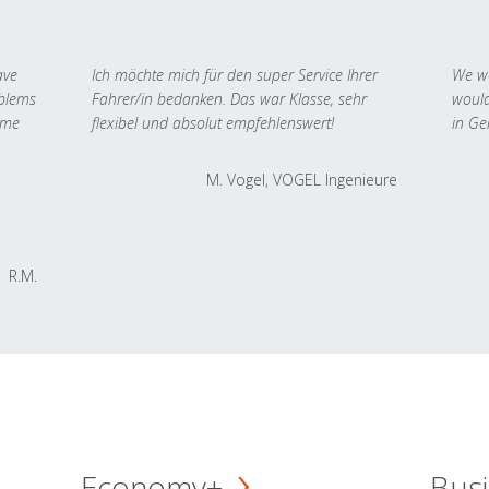
ave
Ich möchte mich für den super Service Ihrer
We we
oblems
Fahrer/in bedanken. Das war Klasse, sehr
would
 me
flexibel und absolut empfehlenswert!
in Ge
M. Vogel, VOGEL Ingenieure
R.M.
Economy+
Busi