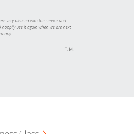
re very pleased with the service and
 happily use it again when we are next
rmany.
T. M.
ness Class