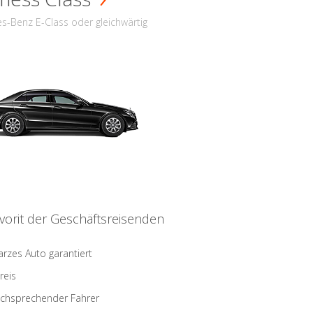
s-Benz E-Class oder gleichwärtig
vorit der Geschäftsreisenden
rzes Auto garantiert
reis
schsprechender Fahrer