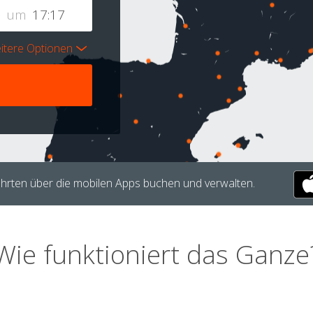
um
itere Optionen
hrten über die mobilen Apps buchen und verwalten.
Wie funktioniert das Ganze