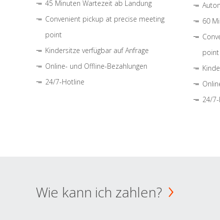
45 Minuten Wartezeit ab Landung
Autom
Convenient pickup at precise meeting
60 Mi
point
Conve
Kindersitze verfügbar auf Anfrage
point
Online- und Offline-Bezahlungen
Kinde
24/7-Hotline
Onlin
24/7-
Wie kann ich zahlen?