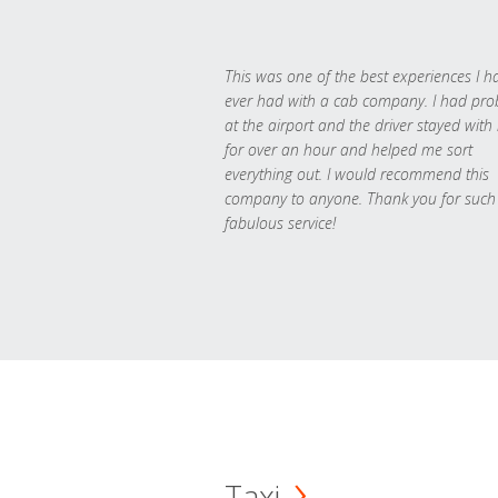
This was one of the best experiences I h
ever had with a cab company. I had pr
at the airport and the driver stayed with
for over an hour and helped me sort
everything out. I would recommend this
company to anyone. Thank you for such
fabulous service!
Taxi