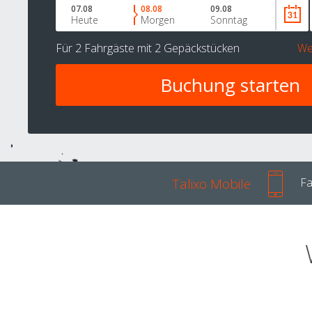
07.08
08.08
09.08
Heute
Morgen
Sonntag
Für
2 Fahrgäste
mit
2 Gepäckstücken
We
Talixo Mobile
Fa