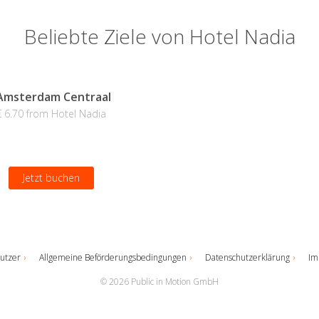
Beliebte Ziele von Hotel Nadia
Amsterdam Centraal
€ 6.70 from Hotel Nadia
Jetzt buchen
utzer
Allgemeine Beförderungsbedingungen
Datenschutzerklärung
Im
© 2026 Public in Motion GmbH