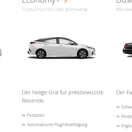
Toyota Prius Plus oder gleichwertig
Mercede
Der heilige Gral für preisbewusste
Der Fa
Reisende
Schwa
Festpreis
Festp
Automatische Flugmitverfolgung
Engli