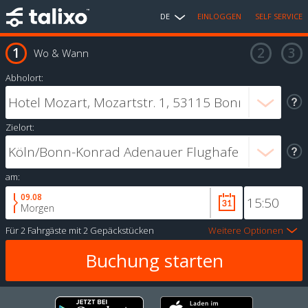
DE
EINLOGGEN
SELF SERVICE
Wo & Wann
Abholort:
Zielort:
am:
09.08
Morgen
Für
2 Fahrgäste
mit
2 Gepäckstücken
Weitere Optionen