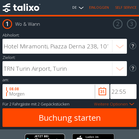
DE
EINLOGGEN
SELF SERVICE
Wo & Wann
Abholort:
Zielort:
am:
08.08
Morgen
Für
2 Fahrgäste
mit
2 Gepäckstücken
Weitere Optionen