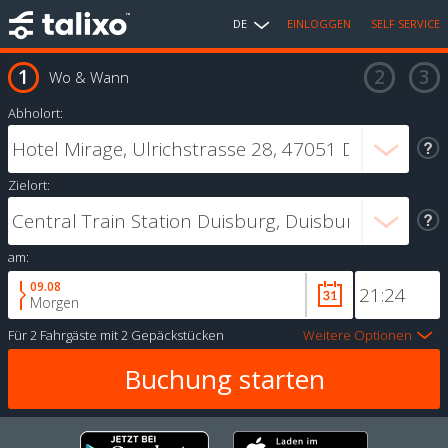
DE
EINLOGGEN
SELF SERVICE
Wo & Wann
Abholort:
Zielort:
am:
09.08
Morgen
Für
2 Fahrgäste
mit
2 Gepäckstücken
Weitere Optionen