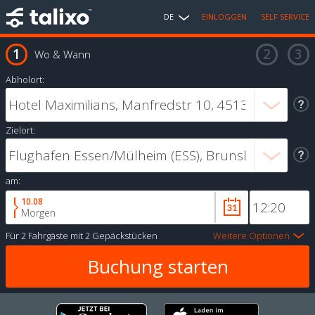
DE
EINLOGGEN
SELF SERVICE
Wo & Wann
Abholort:
Zielort:
am:
10.08
Morgen
Für
2 Fahrgäste
mit
2 Gepäckstücken
Weitere Optionen