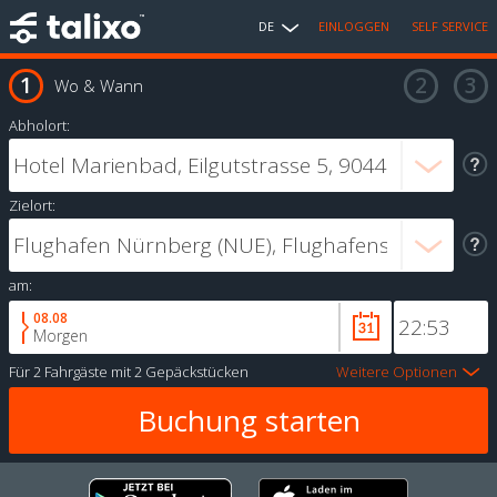
DE
EINLOGGEN
SELF SERVICE
Wo & Wann
Abholort:
Zielort:
am:
08.08
Morgen
Für
2 Fahrgäste
mit
2 Gepäckstücken
Weitere Optionen