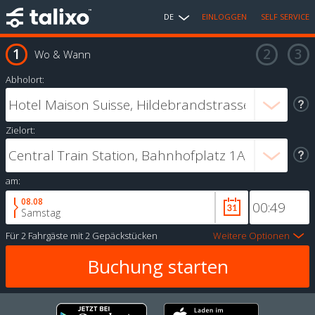
DE
EINLOGGEN
SELF SERVICE
Wo & Wann
Abholort:
Zielort:
am:
08.08
Samstag
Für
2 Fahrgäste
mit
2 Gepäckstücken
Weitere Optionen