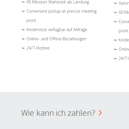
45 Minuten Wartezeit ab Landung
Autom
Convenient pickup at precise meeting
60 Mi
point
Conve
Kindersitze verfügbar auf Anfrage
point
Online- und Offline-Bezahlungen
Kinde
24/7-Hotline
Onlin
24/7-
Wie kann ich zahlen?