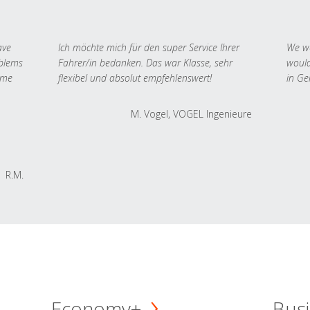
ave
Ich möchte mich für den super Service Ihrer
We we
oblems
Fahrer/in bedanken. Das war Klasse, sehr
would
 me
flexibel und absolut empfehlenswert!
in Ge
M. Vogel, VOGEL Ingenieure
R.M.
Economy+
Busi