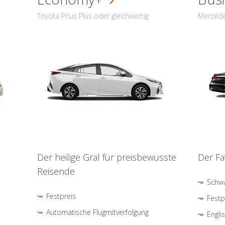
Toyota Prius Plus oder gleichwertig
Mercede
Der heilige Gral für preisbewusste
Der Fa
Reisende
Schwa
Festpreis
Festp
Automatische Flugmitverfolgung
Engli