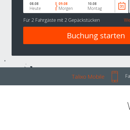
08.08
09.08
10.08
Heute
Morgen
Montag
Für
2 Fahrgäste
mit
2 Gepäckstücken
We
Talixo Mobile
Fa