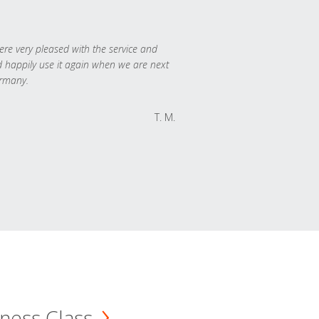
re very pleased with the service and
 happily use it again when we are next
rmany.
T. M.
ness Class