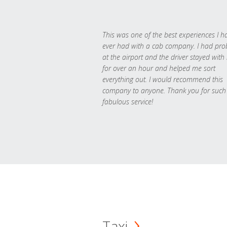
This was one of the best experiences I h
ever had with a cab company. I had pr
at the airport and the driver stayed with
for over an hour and helped me sort
everything out. I would recommend this
company to anyone. Thank you for such
fabulous service!
Taxi