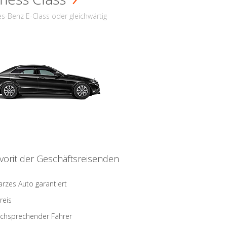
s-Benz E-Class oder gleichwärtig
vorit der Geschäftsreisenden
rzes Auto garantiert
reis
schsprechender Fahrer