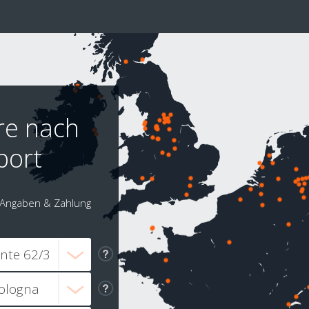
re nach
port
Angaben & Zahlung