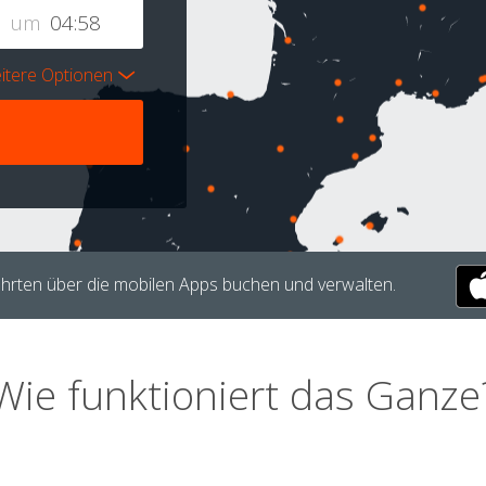
um
itere Optionen
hrten über die mobilen Apps buchen und verwalten.
Wie funktioniert das Ganze