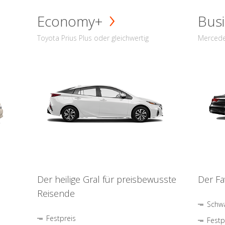
Economy+
Busi
Toyota Prius Plus oder gleichwertig
Mercede
Der heilige Gral für preisbewusste
Der Fa
Reisende
Schwa
Festpreis
Festp