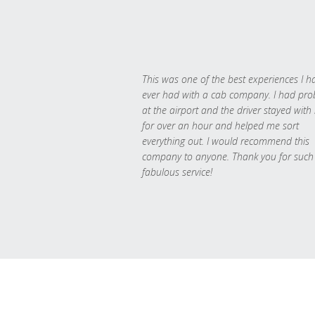
This was one of the best experiences I h
ever had with a cab company. I had pr
at the airport and the driver stayed with
for over an hour and helped me sort
everything out. I would recommend this
company to anyone. Thank you for such
fabulous service!