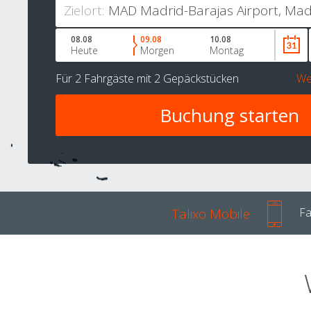
Zielort:
08.08
09.08
10.08
Heute
Morgen
Montag
Für
2 Fahrgäste
mit
2 Gepäckstücken
We
Talixo Mobile
Fa