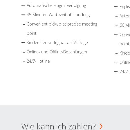
Automatische Flugmitverfolgung
Engli
45 Minuten Wartezeit ab Landung
Autom
Convenient pickup at precise meeting
60 Mi
point
Conve
Kindersitze verfügbar auf Anfrage
point
Online- und Offline-Bezahlungen
Kinde
24/7-Hotline
Onlin
24/7-
Wie kann ich zahlen?