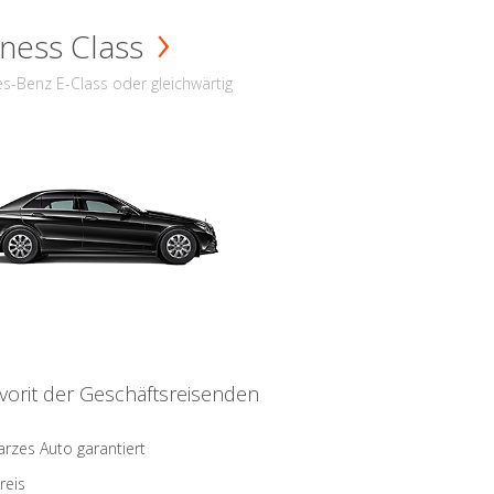
ness Class
s-Benz E-Class oder gleichwärtig
vorit der Geschäftsreisenden
rzes Auto garantiert
reis