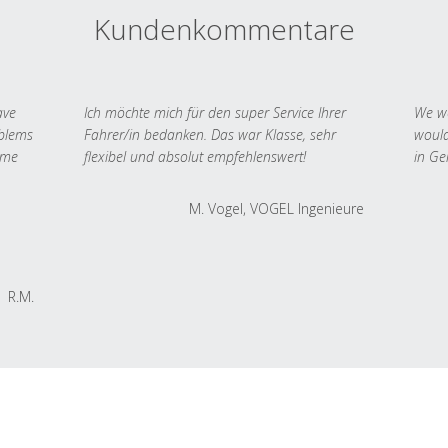
Kundenkommentare
ave
Ich möchte mich für den super Service Ihrer
We we
oblems
Fahrer/in bedanken. Das war Klasse, sehr
would
 me
flexibel und absolut empfehlenswert!
in Ge
M. Vogel, VOGEL Ingenieure
R.M.