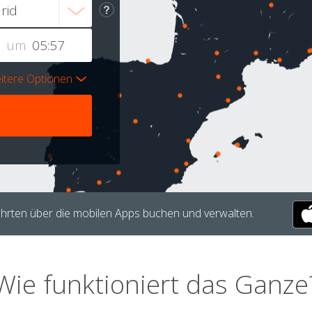
um
itere Optionen
hrten über die mobilen Apps buchen und verwalten.
Wie funktioniert das Ganze