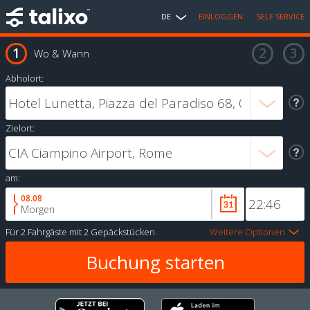
DE
EINLOGGEN
SELF SERVICE
Wo & Wann
Abholort:
Zielort:
am:
08.08
Morgen
Für
2 Fahrgäste
mit
2 Gepäckstücken
Weitere Optionen