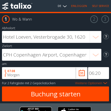
DE
EINLOGGEN
SELF SERVICE
Wo & Wann
Abholort:
Zielort:
am:
07.08
Morgen
Für
2 Fahrgäste
mit
2 Gepäckstücken
Weitere Optionen