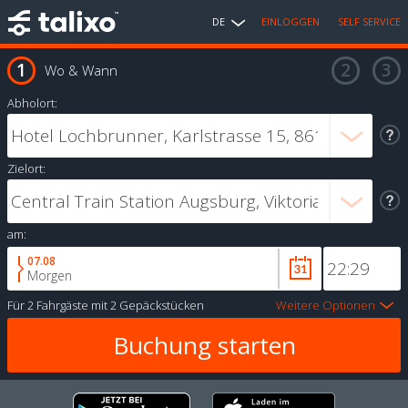
DE
EINLOGGEN
SELF SERVICE
Wo & Wann
Abholort:
Zielort:
am:
07.08
Morgen
Für
2 Fahrgäste
mit
2 Gepäckstücken
Weitere Optionen