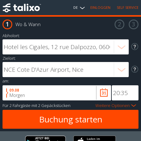
DE
EINLOGGEN
SELF SERVICE
Wo & Wann
Abholort:
Zielort:
am:
09.08
Morgen
Für
2 Fahrgäste
mit
2 Gepäckstücken
Weitere Optionen