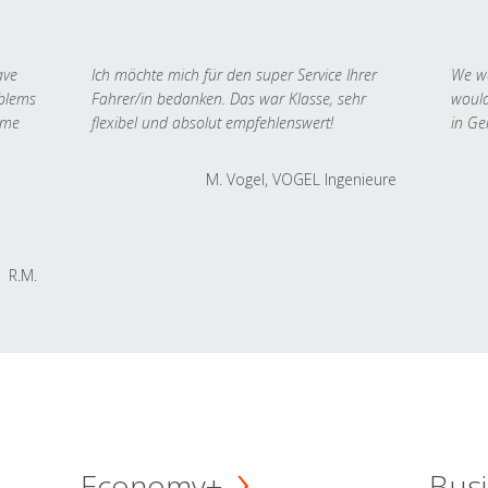
ave
Ich möchte mich für den super Service Ihrer
We we
oblems
Fahrer/in bedanken. Das war Klasse, sehr
would
 me
flexibel und absolut empfehlenswert!
in Ge
M. Vogel, VOGEL Ingenieure
R.M.
Economy+
Busi