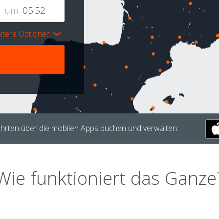
um
itere Optionen
hrten über die mobilen Apps buchen und verwalten.
Wie funktioniert das Ganze