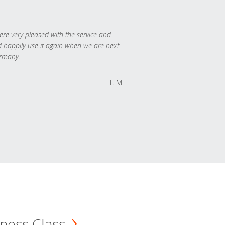
re very pleased with the service and
 happily use it again when we are next
rmany.
T. M.
ness Class