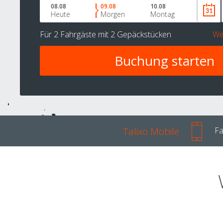
08.08
09.08
10.08
Heute
Morgen
Montag
Für
2 Fahrgäste
mit
2 Gepäckstücken
We
Talixo Mobile
Fa