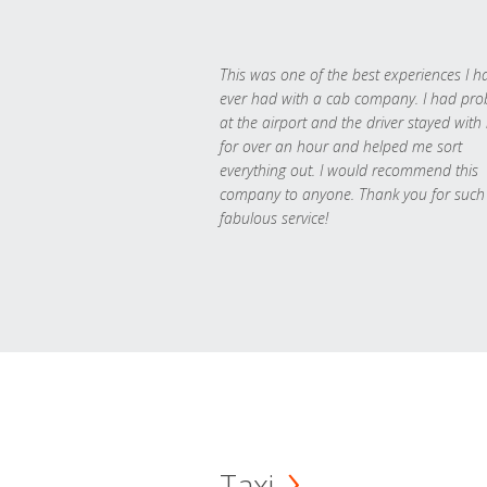
This was one of the best experiences I h
ever had with a cab company. I had pr
at the airport and the driver stayed with
for over an hour and helped me sort
everything out. I would recommend this
company to anyone. Thank you for such
fabulous service!
Taxi