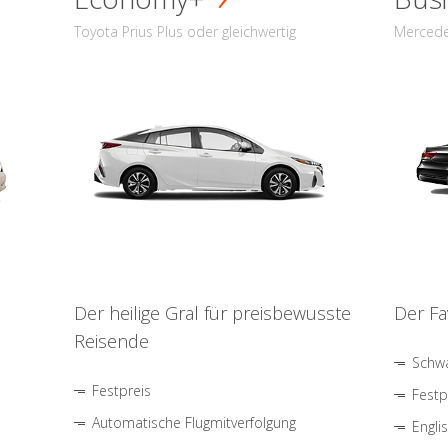
Toyota Prius Plus oder gleichwertig
Mercede
Der heilige Gral für preisbewusste
Der Fa
Reisende
Schwa
Festpreis
Festp
Automatische Flugmitverfolgung
Engli