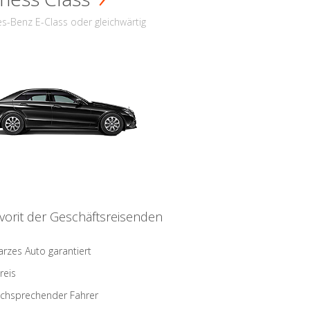
s-Benz E-Class oder gleichwärtig
vorit der Geschäftsreisenden
rzes Auto garantiert
reis
schsprechender Fahrer