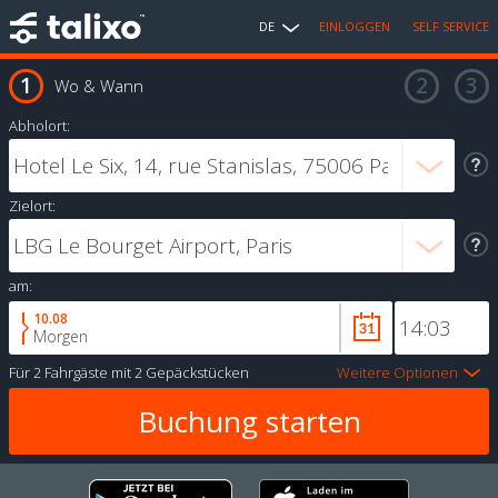
DE
EINLOGGEN
SELF SERVICE
Wo & Wann
Abholort:
Zielort:
am:
10.08
Morgen
Für
2 Fahrgäste
mit
2 Gepäckstücken
Weitere Optionen