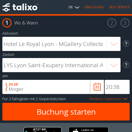
DE
EINLOGGEN
SELF SERVICE
Wo & Wann
Abholort:
Zielort:
am:
09.08
Morgen
Für
2 Fahrgäste
mit
2 Gepäckstücken
Weitere Optionen