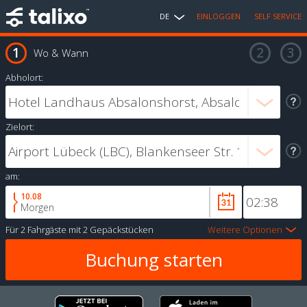
DE
EINLOGGEN
SELF SERVICE
Wo & Wann
Abholort:
Zielort:
am:
10.08
Morgen
Für
2 Fahrgäste
mit
2 Gepäckstücken
Weitere Optionen