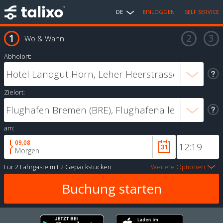
DE
EINLOGGEN
SELF SERVICE
Wo & Wann
Abholort:
Zielort:
am:
09.08
Morgen
Für
2 Fahrgäste
mit
2 Gepäckstücken
Weitere Optionen