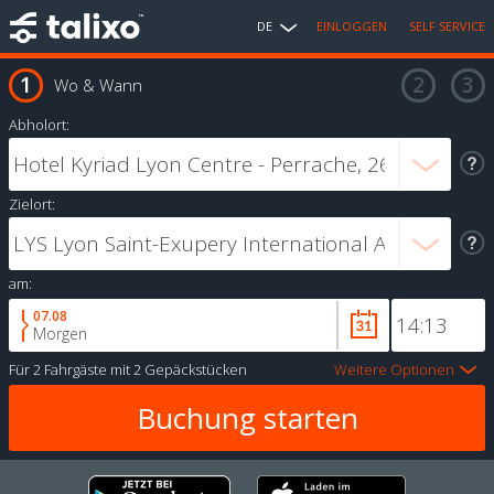
DE
EINLOGGEN
SELF SERVICE
Wo & Wann
Abholort:
Zielort:
am:
07.08
Morgen
Für
2 Fahrgäste
mit
2 Gepäckstücken
Weitere Optionen