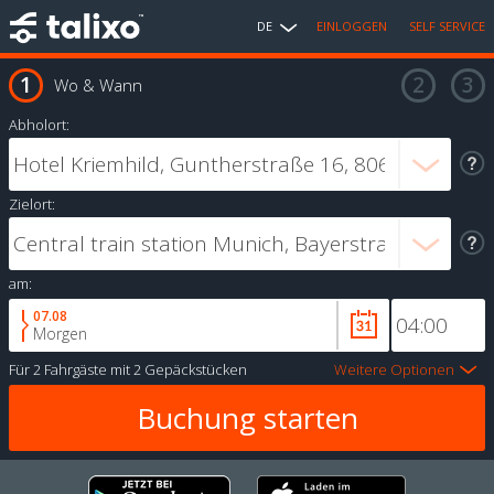
DE
EINLOGGEN
SELF SERVICE
Wo & Wann
Abholort:
Zielort:
am:
07.08
Morgen
Für
2 Fahrgäste
mit
2 Gepäckstücken
Weitere Optionen