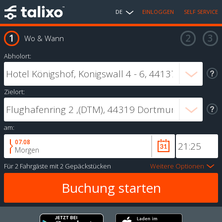
DE
EINLOGGEN
SELF SERVICE
Wo & Wann
Abholort:
Zielort:
am:
07.08
Morgen
Für
2 Fahrgäste
mit
2 Gepäckstücken
Weitere Optionen