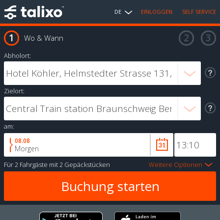
DE
EINLOGGEN
SELF SERVICE
Wo & Wann
Abholort:
Zielort:
am:
08.08
Morgen
Für
2 Fahrgäste
mit
2 Gepäckstücken
Weitere Optionen