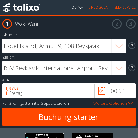
DE
EINLOGGEN
SELF SERVICE
Wo & Wann
Abholort:
Zielort:
am:
07.08
Freitag
Für
2 Fahrgäste
mit
2 Gepäckstücken
Weitere Optionen