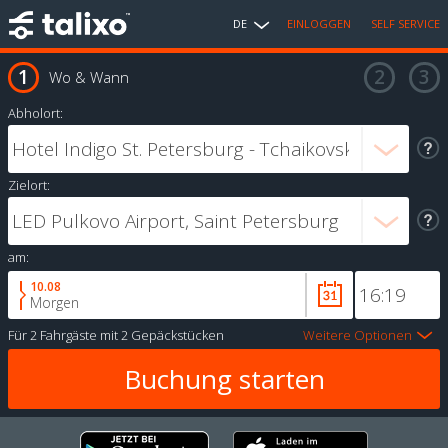
DE
EINLOGGEN
SELF SERVICE
Wo & Wann
Abholort:
Zielort:
am:
10.08
Morgen
Für
2 Fahrgäste
mit
2 Gepäckstücken
Weitere Optionen