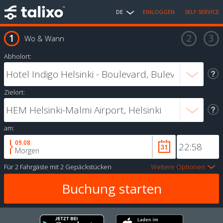
DE
EINLOGGEN
SELF SERVICE
Wo & Wann
Abholort:
Zielort:
am:
09.08
Morgen
Für
2 Fahrgäste
mit
2 Gepäckstücken
Weitere Optionen