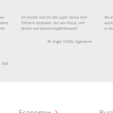
ave
Ich möchte mich für den super Service Ihrer
We we
oblems
Fahrer/in bedanken. Das war Klasse, sehr
would
 me
flexibel und absolut empfehlenswert!
in Ge
M. Vogel, VOGEL Ingenieure
R.M.
Economy+
Busi