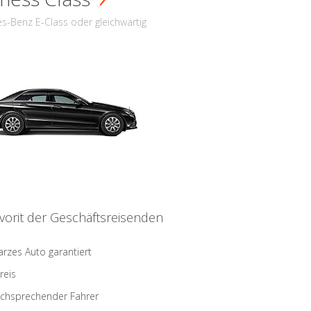
s-Benz E-Class oder gleichwärtig
vorit der Geschäftsreisenden
rzes Auto garantiert
reis
schsprechender Fahrer