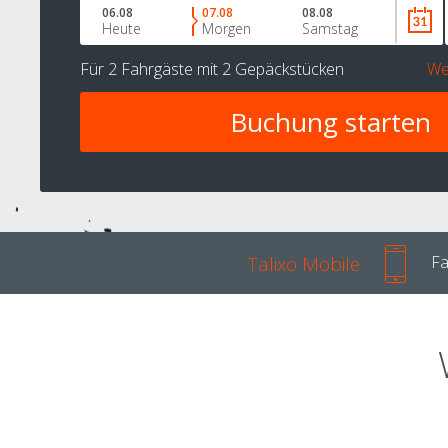
06.08
07.08
08.08
Heute
Morgen
Samstag
Für
2 Fahrgäste
mit
2 Gepäckstücken
We
Talixo Mobile
Fa