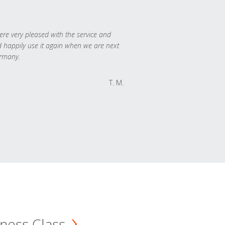
re very pleased with the service and
 happily use it again when we are next
rmany.
T. M.
ness Class