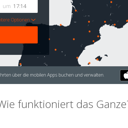
um
itere Optionen
hrten über die mobilen Apps buchen und verwalten.
Wie funktioniert das Ganze