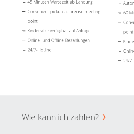
45 Minuten Wartezeit ab Landung
Autom
Convenient pickup at precise meeting
60 Mi
point
Conve
Kindersitze verfügbar auf Anfrage
point
Online- und Offline-Bezahlungen
Kinde
24/7-Hotline
Onlin
24/7-
Wie kann ich zahlen?