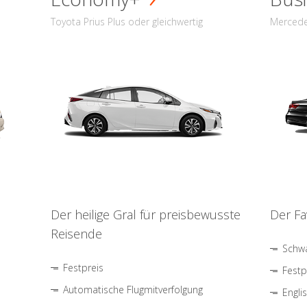
Toyota Prius Plus oder gleichwertig
Mercede
Der heilige Gral für preisbewusste
Der Fa
Reisende
Schwa
Festpreis
Festp
Automatische Flugmitverfolgung
Engli