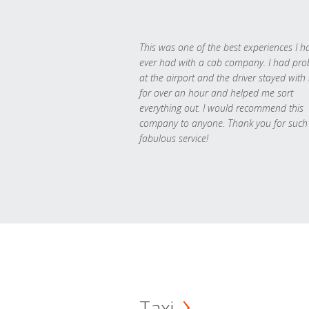
This was one of the best experiences I h
ever had with a cab company. I had pr
at the airport and the driver stayed with
for over an hour and helped me sort
everything out. I would recommend this
company to anyone. Thank you for such
fabulous service!
Taxi