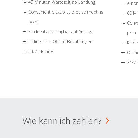
45 Minuten Wartezeit ab Landung
Autom
Convenient pickup at precise meeting
60 Mi
point
Conve
Kindersitze verfügbar auf Anfrage
point
Online- und Offline-Bezahlungen
Kinde
24/7-Hotline
Onlin
24/7-
Wie kann ich zahlen?