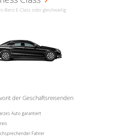
s-Benz E-Class oder gleichwärtig
vorit der Geschäftsreisenden
rzes Auto garantiert
reis
schsprechender Fahrer