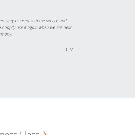
re very pleased with the service and
 happily use it again when we are next
rmany.
T. M.
ness Class