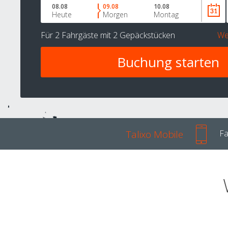
08.08
09.08
10.08
Heute
Morgen
Montag
Für
2 Fahrgäste
mit
2 Gepäckstücken
We
Talixo Mobile
Fa