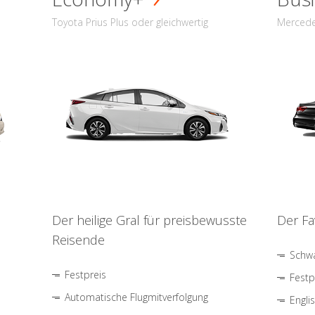
Toyota Prius Plus oder gleichwertig
Mercede
Der heilige Gral für preisbewusste
Der Fa
Reisende
Schwa
Festpreis
Festp
Automatische Flugmitverfolgung
Engli