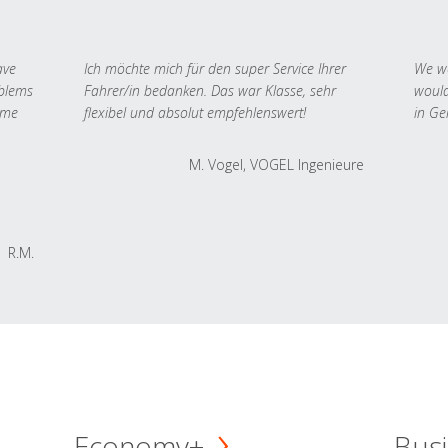
ave
Ich möchte mich für den super Service Ihrer
We we
oblems
Fahrer/in bedanken. Das war Klasse, sehr
would
 me
flexibel und absolut empfehlenswert!
in Ge
M. Vogel, VOGEL Ingenieure
R.M.
Economy+
Busi