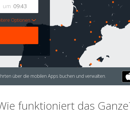
um
itere Optionen
hrten über die mobilen Apps buchen und verwalten.
Wie funktioniert das Ganze