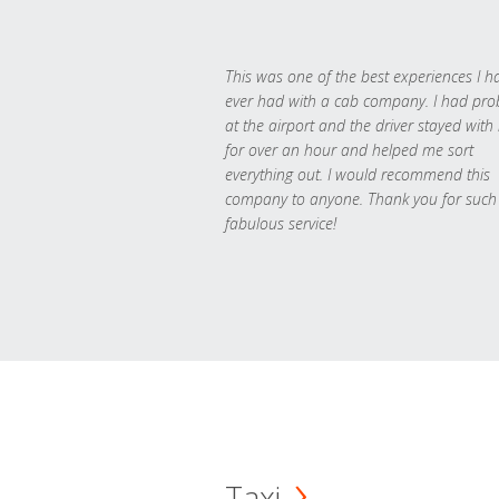
This was one of the best experiences I h
ever had with a cab company. I had pr
at the airport and the driver stayed with
for over an hour and helped me sort
everything out. I would recommend this
company to anyone. Thank you for such
fabulous service!
Taxi