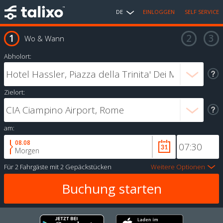
DE
EINLOGGEN
SELF SERVICE
Wo & Wann
Abholort:
Zielort:
am:
08.08
Morgen
Für
2 Fahrgäste
mit
2 Gepäckstücken
Weitere Optionen