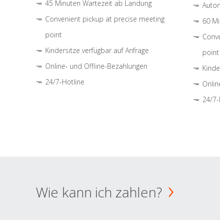
45 Minuten Wartezeit ab Landung
Autom
Convenient pickup at precise meeting
60 Mi
point
Conve
Kindersitze verfügbar auf Anfrage
point
Online- und Offline-Bezahlungen
Kinde
24/7-Hotline
Onlin
24/7-
Wie kann ich zahlen?