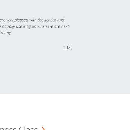
re very pleased with the service and
 happily use it again when we are next
rmany.
T. M.
ness Class