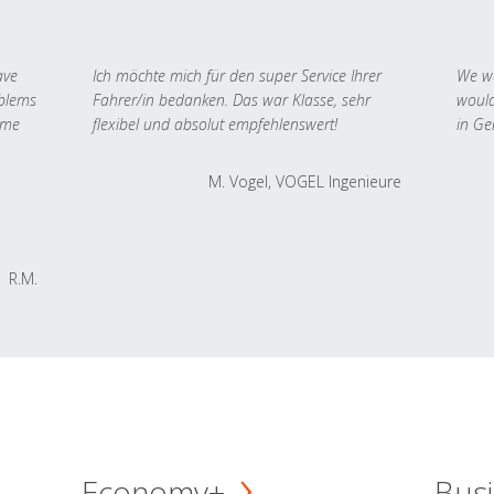
ave
Ich möchte mich für den super Service Ihrer
We we
oblems
Fahrer/in bedanken. Das war Klasse, sehr
would
 me
flexibel und absolut empfehlenswert!
in Ge
M. Vogel, VOGEL Ingenieure
R.M.
Economy+
Busi