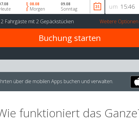
07.08
08.08
09.08
um
Heute
Morgen
Sonntag
r
2 Fahrgäste
mit
2 Gepäckstücken
Weitere Optionen
hrten über die mobilen Apps buchen und verwalten.
Wie funktioniert das Ganze