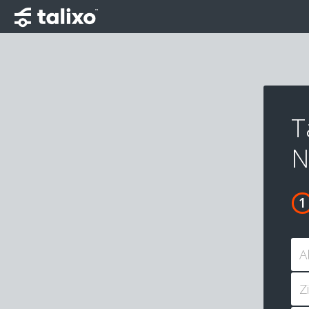
T
N
A
Z