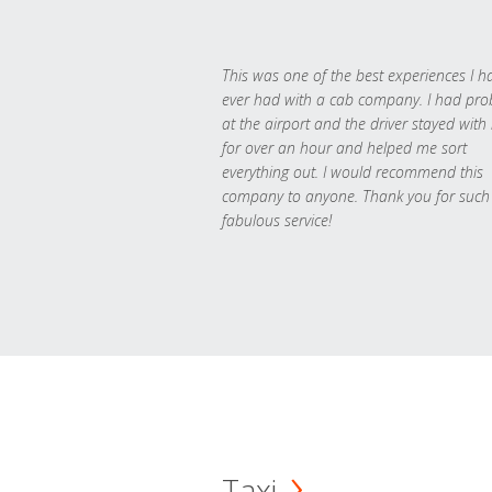
This was one of the best experiences I h
ever had with a cab company. I had pr
at the airport and the driver stayed with
for over an hour and helped me sort
everything out. I would recommend this
company to anyone. Thank you for such
fabulous service!
Taxi