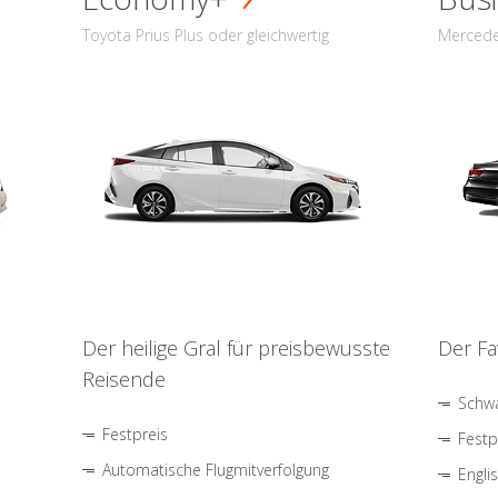
Toyota Prius Plus oder gleichwertig
Mercede
Der heilige Gral für preisbewusste
Der Fa
Reisende
Schwa
Festpreis
Festp
Automatische Flugmitverfolgung
Engli