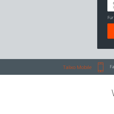
Fü
Talixo Mobile
Fa