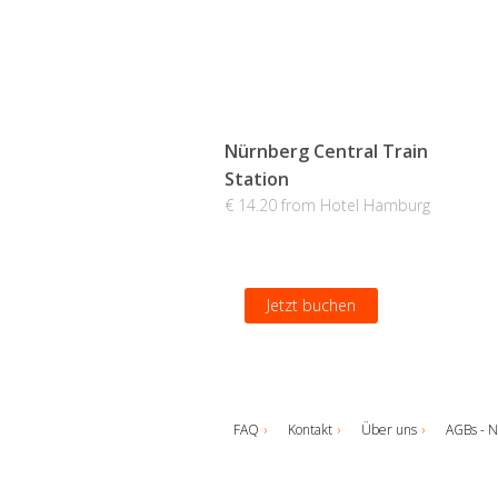
Nürnberg Central Train
Station
€ 14.20 from Hotel Hamburg
Jetzt buchen
FAQ
Kontakt
Über uns
AGBs - N