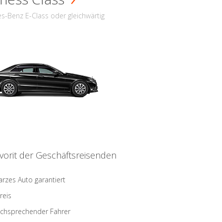
s-Benz E-Class oder gleichwärtig
vorit der Geschäftsreisenden
rzes Auto garantiert
reis
schsprechender Fahrer