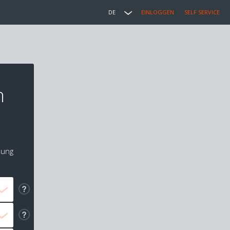
DE
EINLOGGEN
SELF SERVICE
h
lung