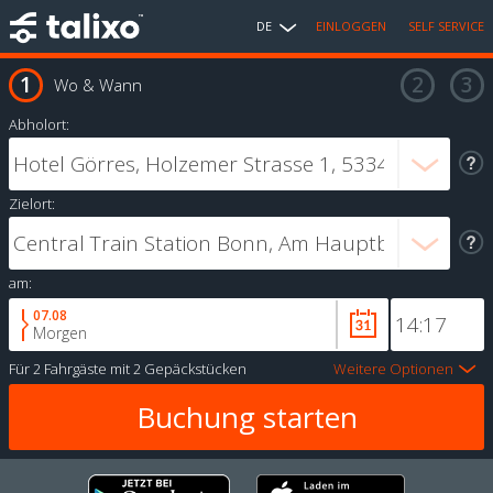
DE
EINLOGGEN
SELF SERVICE
Wo & Wann
Abholort:
Zielort:
am:
07.08
Morgen
Für
2 Fahrgäste
mit
2 Gepäckstücken
Weitere Optionen