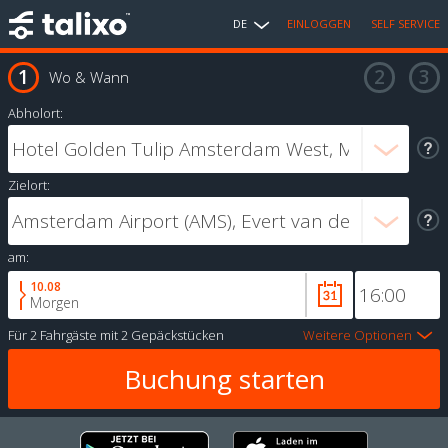
DE
EINLOGGEN
SELF SERVICE
Wo & Wann
Abholort:
Zielort:
am:
10.08
Morgen
Für
2 Fahrgäste
mit
2 Gepäckstücken
Weitere Optionen