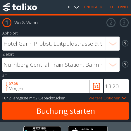
DE
EINLOGGEN
SELF SERVICE
Wo & Wann
Abholort:
Zielort:
am:
07.08
Morgen
Für
2 Fahrgäste
mit
2 Gepäckstücken
Weitere Optionen