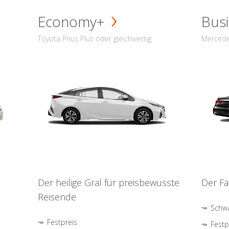
Economy+
Busi
Toyota Prius Plus oder gleichwertig
Mercede
Der heilige Gral für preisbewusste
Der Fa
Reisende
Schwa
Festpreis
Festp