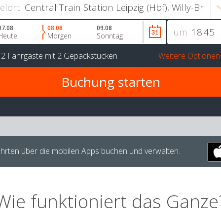
ielort:
07.08
08.08
09.08
um
Heute
Morgen
Sonntag
r
2 Fahrgäste
mit
2 Gepäckstücken
Weitere Optionen
hrten über die mobilen Apps buchen und verwalten.
Wie funktioniert das Ganze