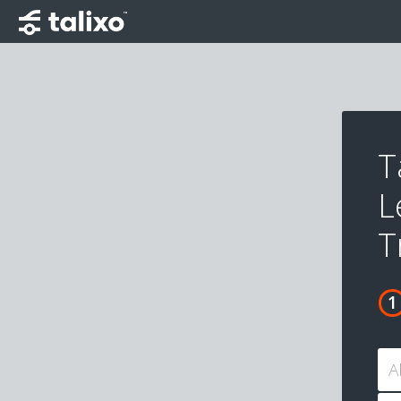
T
L
T
A