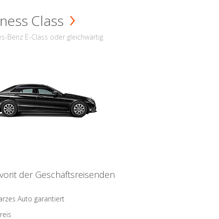
ness Class
s-Benz E-Class oder gleichwärtig
vorit der Geschäftsreisenden
rzes Auto garantiert
reis