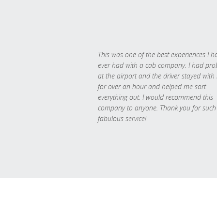
This was one of the best experiences I h
ever had with a cab company. I had pr
at the airport and the driver stayed with
for over an hour and helped me sort
everything out. I would recommend this
company to anyone. Thank you for such
fabulous service!