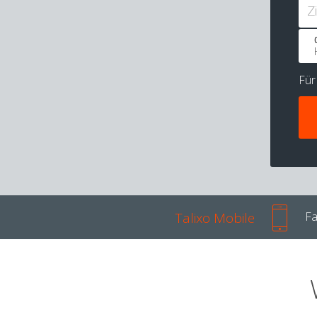
Z
Fü
Talixo Mobile
Fa