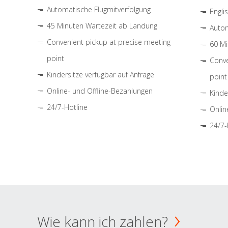
Automatische Flugmitverfolgung
Engli
45 Minuten Wartezeit ab Landung
Autom
Convenient pickup at precise meeting
60 Mi
point
Conve
Kindersitze verfügbar auf Anfrage
point
Online- und Offline-Bezahlungen
Kinde
24/7-Hotline
Onlin
24/7-
Wie kann ich zahlen?