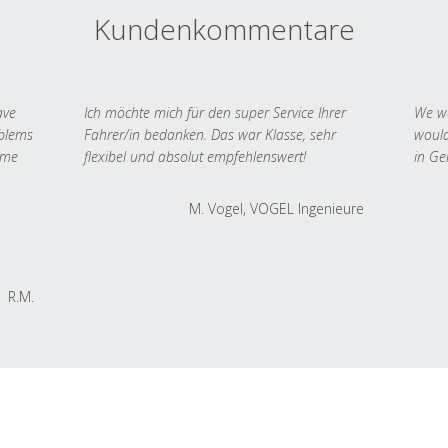
Kundenkommentare
ave
Ich möchte mich für den super Service Ihrer
We we
oblems
Fahrer/in bedanken. Das war Klasse, sehr
would
 me
flexibel und absolut empfehlenswert!
in Ge
M. Vogel, VOGEL Ingenieure
R.M.