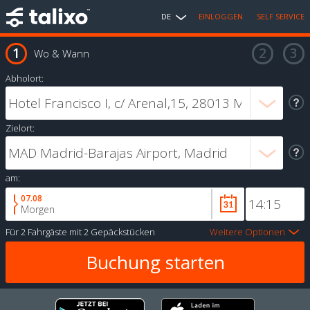
DE
EINLOGGEN
SELF SERVICE
Wo & Wann
Abholort:
Zielort:
am:
07.08
Morgen
Für
2 Fahrgäste
mit
2 Gepäckstücken
Weitere Optionen