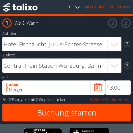
DE
EINLOGGEN
SELF SERVICE
Wo & Wann
Abholort:
Zielort:
am:
07.08
Morgen
Für
2 Fahrgäste
mit
2 Gepäckstücken
Weitere Optionen